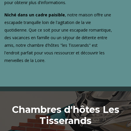
pour obtenir plus d'informations.
Niché dans un cadre paisible
, notre maison offre une
escapade tranquille loin de l'agitation de la vie
quotidienne. Que ce soit pour une escapade romantique,
des vacances en famille ou un séjour de détente entre
amis, notre chambre d'hôtes "les Tisserands" est
l'endroit parfait pour vous ressourcer et découvrir les
merveilles de la Loire.
Chambres d'hôtes Les
Tisserands